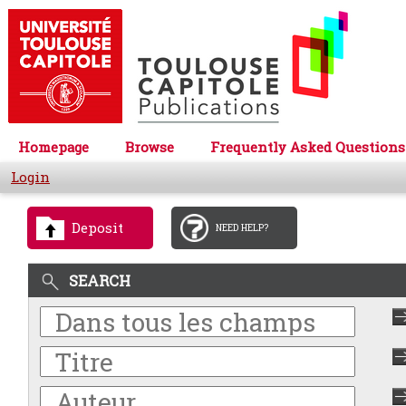
Homepage
Browse
Frequently Asked Questions
Login
Deposit
NEED HELP?
SEARCH