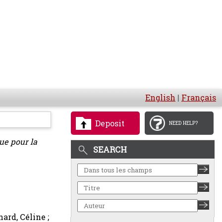
English
|
Français
Deposit
NEED HELP?
ue pour la
SEARCH
ard, Céline ;