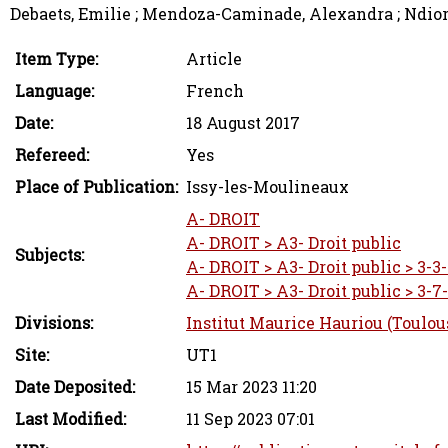
Debaets, Emilie ; Mendoza-Caminade, Alexandra ; Ndior,
Item Type:
Article
Language:
French
Date:
18 August 2017
Refereed:
Yes
Place of Publication:
Issy-les-Moulineaux
A- DROIT
A- DROIT > A3- Droit public
Subjects:
A- DROIT > A3- Droit public > 3-3
A- DROIT > A3- Droit public > 3-7
Divisions:
Institut Maurice Hauriou (Toulou
Site:
UT1
Date Deposited:
15 Mar 2023 11:20
Last Modified:
11 Sep 2023 07:01