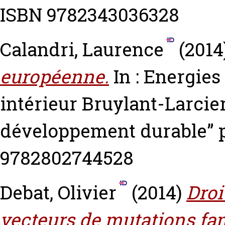
ISBN 9782343036328
Calandri, Laurence
(2014
européenne.
In : Energie
intérieur Bruylant-Larcier.
développement durable” p
9782802744528
Debat, Olivier
(2014)
Droit
vecteurs de mutations fam