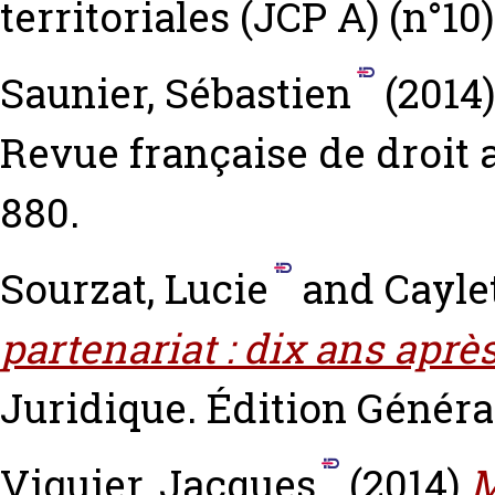
territoriales (JCP A) (n°10)
Saunier, Sébastien
(2014
Revue française de droit a
880.
Sourzat, Lucie
and
Cayle
partenariat : dix ans après
Juridique. Édition Générale
Viguier, Jacques
(2014)
M