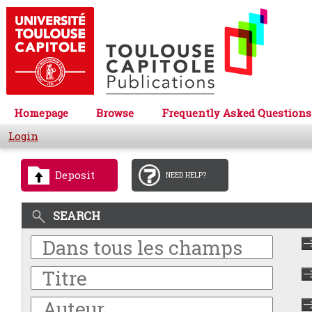
Homepage
Browse
Frequently Asked Questions
Login
Deposit
NEED HELP?
SEARCH