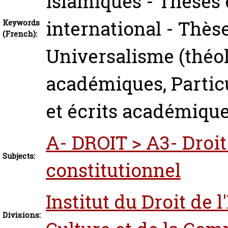
islamiques - Thèses 
international - Thès
Keywords
(French):
Universalisme (théol
académiques, Particu
et écrits académiqu
A- DROIT > A3- Droit 
Subjects:
constitutionnel
Institut du Droit de l
Divisions: