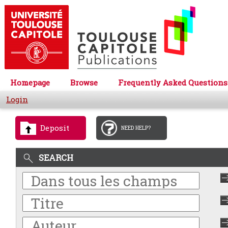
Homepage
Browse
Frequently Asked Questions
Login
Deposit
NEED HELP?
SEARCH