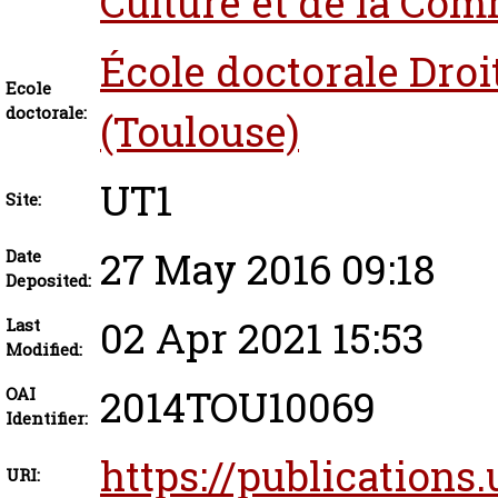
Culture et de la Co
École doctorale Droi
Ecole
doctorale:
(Toulouse)
UT1
Site:
27 May 2016 09:18
Date
Deposited:
02 Apr 2021 15:53
Last
Modified:
2014TOU10069
OAI
Identifier:
https://publications.
URI: