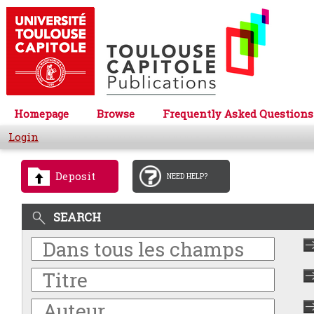
Homepage
Browse
Frequently Asked Questions
Login
Deposit
NEED HELP?
SEARCH