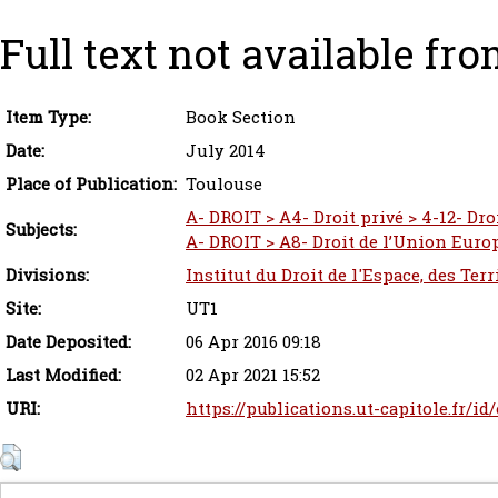
Full text not available fro
Item Type:
Book Section
Date:
July 2014
Place of Publication:
Toulouse
A- DROIT > A4- Droit privé > 4-12- Dro
Subjects:
A- DROIT > A8- Droit de l’Union Eur
Divisions:
Institut du Droit de l'Espace, des Ter
Site:
UT1
Date Deposited:
06 Apr 2016 09:18
Last Modified:
02 Apr 2021 15:52
URI:
https://publications.ut-capitole.fr/id