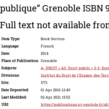
publique” Grenoble ISBN 
Full text not available fro
Item Type:
Book Section
Language:
French
Date:
2014
Place of Publication:
Grenoble
Subjects:
A- DROIT > A3- Droit public > 3-3- Dro
Divisions:
Institut du Droit de l'Espace, des Ter
Site:
UT1
Date Deposited:
01 Apr 2016 12:40
Last Modified:
02 Apr 2021 15:52
URI:
https://publications.ut-capitole.fr/id