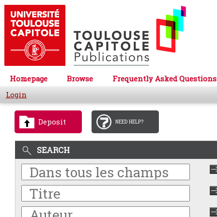
Homepage
Browse
Frequently Asked Questions
Login
Deposit
NEED HELP?
SEARCH