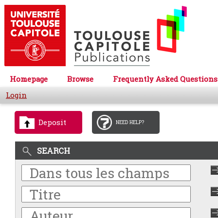
Homepage
Browse
Frequently Asked Questions
Login
Deposit
NEED HELP?
SEARCH