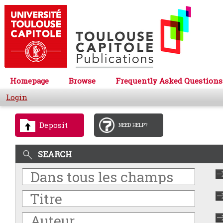
Homepage
Browse
Frequently Asked Questions
Login
Deposit
NEED HELP?
SEARCH