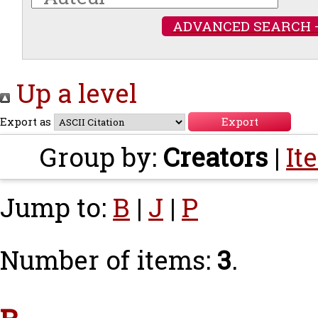
ADVANCED SEARCH 
Up a level
Export as
Group by:
Creators
|
It
Jump to:
B
|
J
|
P
Number of items:
3
.