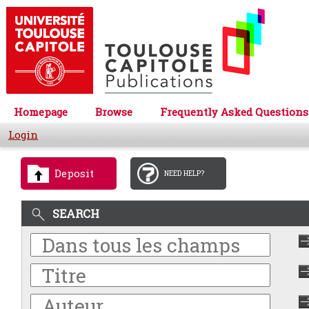
Homepage
Browse
Frequently Asked Questions
Login
Deposit
NEED HELP?
SEARCH