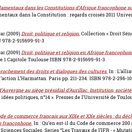
ndamentaux dans les Constitutions d’Afrique francophone 
mentaux dans la Constitution : regards croisés 2011 Unive
ar
(2009)
Droit, politique et religion.
Collection « Droit Séné
N 978-2-915699-91-3
ar
(2009)
Droit, politique et religion en Afrique francophon
use 1 Capitole Toulouse ISBN 978-2-915699-91-3
rochement des droits et dialogues des cultures.
In : L’alli
 à l’action L’Harmattan. Paris pp. 211-234. ISBN 978-2-296-1
Auvergne au siège présidial d’Aurillac. Institution, société 
 idées politiques, n°14 ». Presses de l’Université de Toulo
code de commerce français aux XIXe et XXe siècles : du décl
es francophone.
In : Qu’en est-il du Code de commerce 200 
 Sciences Sociales. Series “Les Travaux de l’IFR - « Mutat