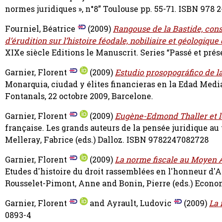
normes juridiques », n°8” Toulouse pp. 55-71. ISBN 978 
Fourniel, Béatrice
(2009)
Rangouse de la Bastide, conse
d’érudition sur l’histoire féodale, nobiliaire et géologiqu
XIXe siècle Editions le Manuscrit. Series “Passé et prés
Garnier, Florent
(2009)
Estudio prosopográfico de la
Monarquia, ciudad y élites financieras en la Edad Medi
Fontanals, 22 octobre 2009, Barcelone.
Garnier, Florent
(2009)
Eugène-Edmond Thaller et l
française. Les grands auteurs de la pensée juridique au
Melleray, Fabrice
(eds.) Dalloz. ISBN 9782247082728
Garnier, Florent
(2009)
La norme fiscale au Moyen Â
Etudes d'histoire du droit rassemblées en l'honneur d'
Rousselet-Pimont, Anne
and
Bonin, Pierre
(eds.) Econo
Garnier, Florent
and
Ayrault, Ludovic
(2009)
La 
0893-4