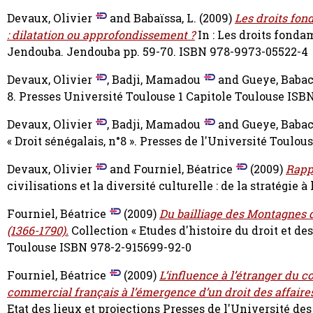
Devaux, Olivier
and
Babaïssa, L.
(2009)
Les droits fo
: dilatation ou approfondissement ?
In : Les droits fonda
Jendouba. Jendouba pp. 59-70. ISBN 978-9973-05522-4
Devaux, Olivier
,
Badji, Mamadou
and
Gueye, Babac
8. Presses Université Toulouse 1 Capitole Toulouse ISB
Devaux, Olivier
,
Badji, Mamadou
and
Gueye, Babac
« Droit sénégalais, n°8 ». Presses de l'Université Toulo
Devaux, Olivier
and
Fourniel, Béatrice
(2009)
Rapp
civilisations et la diversité culturelle : de la stratégie
Fourniel, Béatrice
(2009)
Du bailliage des Montagnes d’
(1366-1790).
Collection « Etudes d'histoire du droit et des
Toulouse ISBN 978-2-915699-92-0
Fourniel, Béatrice
(2009)
L’influence à l’étranger du 
commercial français à l’émergence d’un droit des affair
Etat des lieux et projections Presses de l'Université des