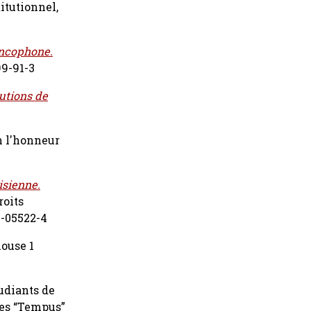
titutionnel,
rancophone.
99-91-3
tutions de
n l'honneur
isienne.
roits
3-05522-4
louse 1
tudiants de
ries “Tempus”