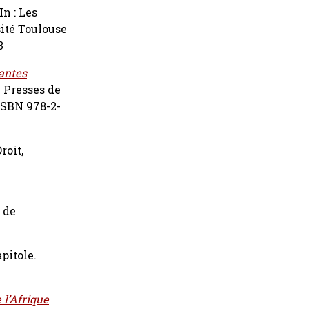
In : Les
sité Toulouse
3
vantes
3 Presses de
 ISBN 978-2-
Droit,
 de
apitole.
 l’Afrique