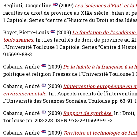
Begliuti, Jacqueline
(2009)
Les "sciences d'Etat" et la
facultés de droit de province au XIXe siècle : bilan et pe
1 Capitole. Series “centre d'Histoire du Droit et des Idé
Boyer, Pierre-Louis
(2009)
La fondation de l'académie d
toulousaines.
In : Les facultés de droit de province au XIX
l’Université Toulouse 1 Capitole. Series “Centre d'Histoi
915699-88-3
Cabanis, André
(2009)
De la laïcité à la française à la
politique et religion Presses de l'Université Toulouse 1
Cabanis, André
(2009)
L’intervention européenne en ma
environnementale.
In : Aspects récents de l’interventio
l'Université des Sciences Sociales. Toulouse pp. 63-91.
Cabanis, André
(2009)
Rapport de synthèse.
In : Droit
Toulouse pp. 203-223. ISBN 978-2-915699-91-3
Cabanis, André
(2009)
Territoire et technologie de l’i