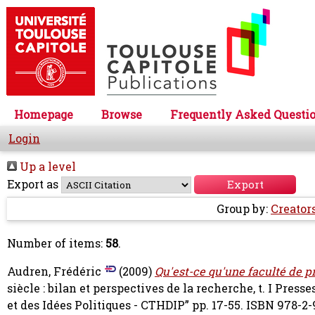
Homepage
Browse
Frequently Asked Questi
Login
Up a level
Export as
Group by:
Creator
Number of items:
58
.
Audren, Frédéric
(2009)
Qu'est-ce qu'une faculté de p
siècle : bilan et perspectives de la recherche, t. I Press
et des Idées Politiques - CTHDIP” pp. 17-55. ISBN 978-2