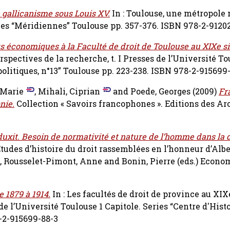
 gallicanisme sous Louis XV.
In : Toulouse, une métropole 
es “Méridiennes” Toulouse pp. 357-376. ISBN 978-2-9120
 économiques à la Faculté de droit de Toulouse au XIXe si
erspectives de la recherche, t. I Presses de l’Université To
 politiques, n°13” Toulouse pp. 223-238. ISBN 978-2-915699
-Marie
,
Mihali, Ciprian
and
Poede, Georges
(2009)
Fr
nie.
Collection « Savoirs francophones ». Editions des Ar
xit. Besoin de normativité et nature de l’homme dans la 
tudes d’histoire du droit rassemblées en l’honneur d’Albe
,
Rousselet-Pimont, Anne
and
Bonin, Pierre
(eds.) Econo
 1879 à 1914.
In : Les facultés de droit de province au XIXe
s de l’Université Toulouse 1 Capitole. Series “Centre d'Hist
8-2-915699-88-3