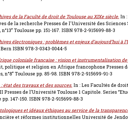
hives de la Faculté de droit de Toulouse au XIXe siècle.
In :
ves de la recherche Presses de l'Université des Sciences 
s, n°13” Toulouse pp. 151-167. ISBN 978-2-915699-88-3
hives électroniques : problèmes et enjeux d’aujourd’hui à l’
g. Bern ISBN 978-3-0343-0044-5
frique coloniale française : vision et instrumentalisation de
it, politique et religion en Afrique francophone Presses d
is, n°8” Toulouse pp. 85-98. ISBN 978-2-915699-91-3
: état des travaux et des sources.
In : Les Facultés de droi
 II Presses de l’Université Toulouse 1 Capitole. Series “Et
se pp. 147-150. ISBN 978-2-915699-88-3
tologiques et idéaux éthiques au service de la transparenc
ncière et réformes institutionnelles Université de Jendo