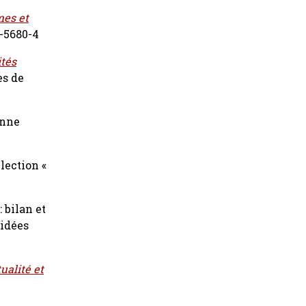
es et
-5680-4
ités
es de
Anne
lection «
 bilan et
 idées
ualité et