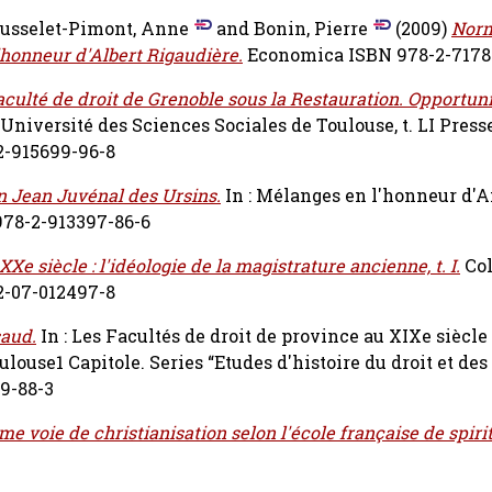
usselet-Pimont, Anne
and
Bonin, Pierre
(2009)
Norm
'honneur d'Albert Rigaudière.
Economica ISBN 978-2-7178
aculté de droit de Grenoble sous la Restauration. Opportun
'Université des Sciences Sociales de Toulouse, t. LI Press
2-915699-96-8
on Jean Juvénal des Ursins.
In : Mélanges en l'honneur d'
978-2-913397-86-6
-XXe siècle : l'idéologie de la magistrature ancienne, t. I.
Col
-2-07-012497-8
saud.
In : Les Facultés de droit de province au XIXe siècle :
louse1 Capitole. Series “Etudes d'histoire du droit et des
99-88-3
e voie de christianisation selon l'école française de spirit