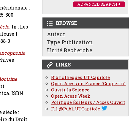
ADVANCED SEARCH +
méridionale :
25-500
BROWSE
ècle.
In : Les
ulouse 1
Auteur
-88-3
Type Publication
Unité Recherche
ancophonie
chives
LINKS
Bibliothèques UT Capitole
doctrine
Open Acess en France (Couperin)
rt
Ouvrir la Science
mica. ISBN
Open Acess Week
Politique Éditeurs / Accès Ouvert
Fil @PubliUTCapitole
 siècle :
oire du Droit