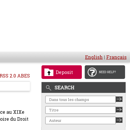
English
|
Français
Deposit
NEED HELP?
RSS 2.0 ABES
SEARCH
nce au XIXe
toire du Droit