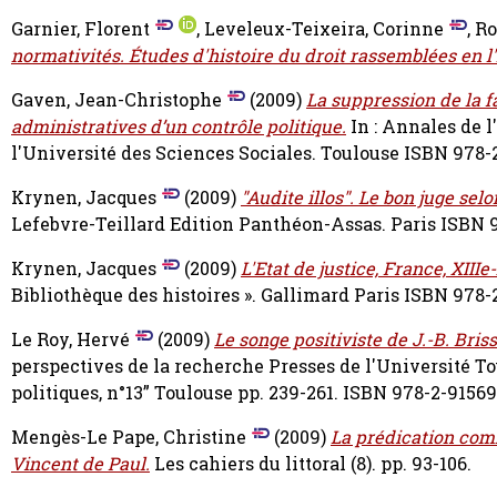
Garnier, Florent
,
Leveleux-Teixeira, Corinne
,
Ro
normativités. Études d'histoire du droit rassemblées en l
Gaven, Jean-Christophe
(2009)
La suppression de la f
administratives d’un contrôle politique.
In : Annales de l
l'Université des Sciences Sociales. Toulouse ISBN 978-
Krynen, Jacques
(2009)
"Audite illos". Le bon juge sel
Lefebvre-Teillard Edition Panthéon-Assas. Paris ISBN 
Krynen, Jacques
(2009)
L'Etat de justice, France, XIIIe
Bibliothèque des histoires ». Gallimard Paris ISBN 978
Le Roy, Hervé
(2009)
Le songe positiviste de J.-B. Bris
perspectives de la recherche Presses de l'Université Tou
politiques, n°13” Toulouse pp. 239-261. ISBN 978-2-9156
Mengès-Le Pape, Christine
(2009)
La prédication comm
Vincent de Paul.
Les cahiers du littoral (8). pp. 93-106.