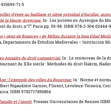
2-915699-71-5
iller d’épée au bailliage et siège présidial d’Aurillac, aute
e de la Haute-Auvergne.
In : Les juristes en Auvergne du M
ent du droit, n°7” Paris pp. 59-98. ISBN 978-2-304-02444-
s « gens de finances » de Millau durante la baja Edad Medi
a, Departamento de Estudios Medievales – Institucion Mi
es Annales de droit commercial.
In : Le renouveau de la d
 tournant du XXe siècle : Méthodes du droit
Hakim, Nader
ge : l'exemple des villes du Rouergue.
In : Norme et norma
Albert Rigaudière
Garnier, Florent
,
Leveleux-Teixeira, Cor
mica. ISBN 9782717856804
famille et l'impôt.
Presses Universitaires de Rennes ISBN