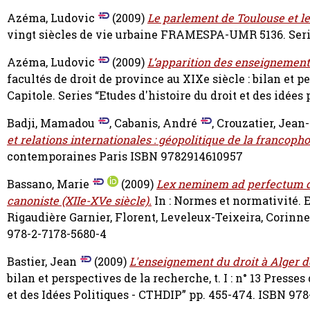
Azéma, Ludovic
(2009)
Le parlement de Toulouse et le
vingt siècles de vie urbaine FRAMESPA-UMR 5136. Seri
Azéma, Ludovic
(2009)
L’apparition des enseignements
facultés de droit de province au XIXe siècle : bilan et p
Capitole. Series “Etudes d'histoire du droit et des idées
Badji, Mamadou
,
Cabanis, André
,
Crouzatier, Jean
et relations internationales : géopolitique de la francopho
contemporaines Paris ISBN 9782914610957
Bassano, Marie
(2009)
Lex neminem ad perfectum du
canoniste (XIIe-XVe siècle).
In : Normes et normativité. E
Rigaudière
Garnier, Florent
,
Leveleux-Teixeira, Corinne
978-2-7178-5680-4
Bastier, Jean
(2009)
L'enseignement du droit à Alger de
bilan et perspectives de la recherche, t. I : n° 13 Presse
et des Idées Politiques - CTHDIP” pp. 455-474. ISBN 97