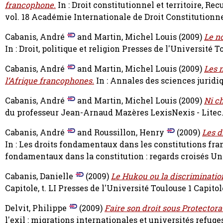
francophone.
In : Droit constitutionnel et territoire, Re
vol. 18 Académie Internationale de Droit Constitutionne
Cabanis, André
and
Martin, Michel Louis
(2009)
Le no
In : Droit, politique et religion Presses de l'Université
Cabanis, André
and
Martin, Michel Louis
(2009)
Les 
l’Afrique francophones.
In : Annales des sciences juridi
Cabanis, André
and
Martin, Michel Louis
(2009)
Ni ch
du professeur Jean-Arnaud Mazères LexisNexis - Litec.
Cabanis, André
and
Roussillon, Henry
(2009)
Les d
In : Les droits fondamentaux dans les constitutions fran
fondamentaux dans la constitution : regards croisés U
Cabanis, Danielle
(2009)
Le Hukou ou la discrimination 
Capitole, t. LI Presses de l'Université Toulouse 1 Capit
Delvit, Philippe
(2009)
Faire son droit sous Protectorat
l'exil : migrations internationales et universités refug