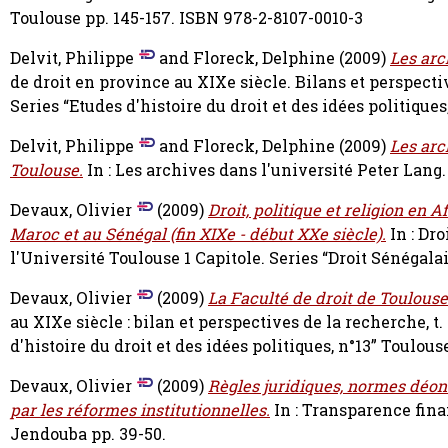
Toulouse pp. 145-157. ISBN 978-2-8107-0010-3
Delvit, Philippe
and
Floreck, Delphine
(2009)
Les arc
de droit en province au XIXe siècle. Bilans et perspecti
Series “Etudes d'histoire du droit et des idées politique
Delvit, Philippe
and
Floreck, Delphine
(2009)
Les arc
Toulouse.
In : Les archives dans l'université Peter Lan
Devaux, Olivier
(2009)
Droit, politique et religion en A
Maroc et au Sénégal (fin XIXe - début XXe siècle).
In : Dro
l'Université Toulouse 1 Capitole. Series “Droit Sénégala
Devaux, Olivier
(2009)
La Faculté de droit de Toulouse 
au XIXe siècle : bilan et perspectives de la recherche, t.
d'histoire du droit et des idées politiques, n°13” Toulou
Devaux, Olivier
(2009)
Règles juridiques, normes déon
par les réformes institutionnelles.
In : Transparence fina
Jendouba pp. 39-50.