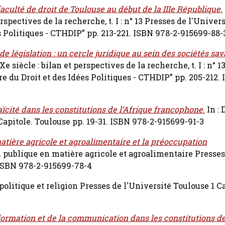
 faculté de droit de Toulouse au début de la IIIe République.
rspectives de la recherche, t. I : n° 13 Presses de l'Univer
es Politiques - CTHDIP” pp. 213-221. ISBN 978-2-915699-88-
e législation : un cercle juridique au sein des sociétés sa
e siècle : bilan et perspectives de la recherche, t. I : n° 1
re du Droit et des Idées Politiques - CTHDIP” pp. 205-212.
 laïcité dans les constitutions de l’Afrique francophone.
In : 
 Capitole. Toulouse pp. 19-31. ISBN 978-2-915699-91-3
tière agricole et agroalimentaire et la préoccupation
n publique en matière agricole et agroalimentaire Presses
 ISBN 978-2-915699-78-4
, politique et religion Presses de l'Université Toulouse 1 C
nformation et de la communication dans les constitutions de