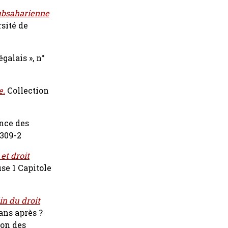
subsaharienne
rsité de
galais », n°
e.
Collection
ance des
0309-2
et droit
use 1 Capitole
in du droit
ans après ?
ion des