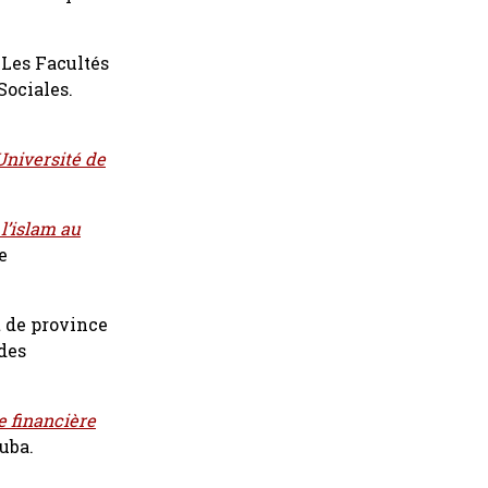
 Les Facultés
Sociales.
Université de
 l’islam au
e
t de province
udes
e financière
uba.