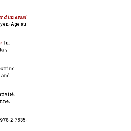
ur d’un essai
oyen-Age au
9
a.
In:
la y
octrine
and
tivité.
inne
,
 978-2-7535-