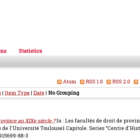
ons
Statistics
Atom
RSS 1.0
RSS 2.0
s
|
Item Type
|
Date
|
No Grouping
rovince au XIXe siècle ?
In : Les facultés de droit de provi
es de l'Université Toulouse1 Capitole. Series “Centre d'His
-915699-88-3