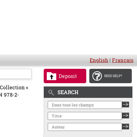
English
|
Français
Deposit
NEED HELP?
Collection «
SEARCH
BN 978-2-