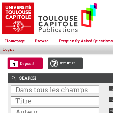
Homepage
Browse
Frequently Asked Questions
Login
Deposit
NEED HELP?
SEARCH