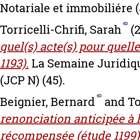
Notariale et immobiliére (J
Torricelli-Chrifi, Sarah
(2
quel(s) acte(s) pour quelle
1193).
La Semaine Juridiqu
(JCP N) (45).
Beignier, Bernard
and
To
renonciation anticipée à l
récompensée (étude 1199)