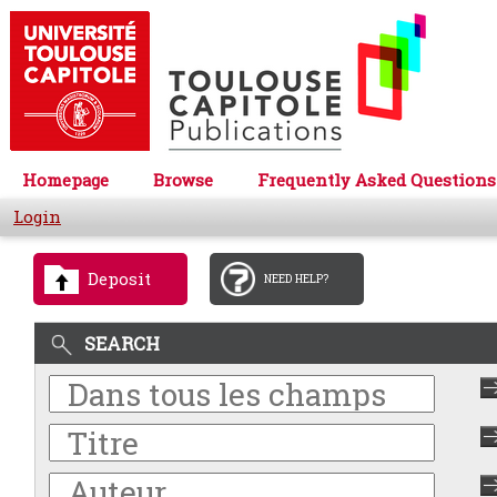
Homepage
Browse
Frequently Asked Questions
Login
Deposit
NEED HELP?
SEARCH