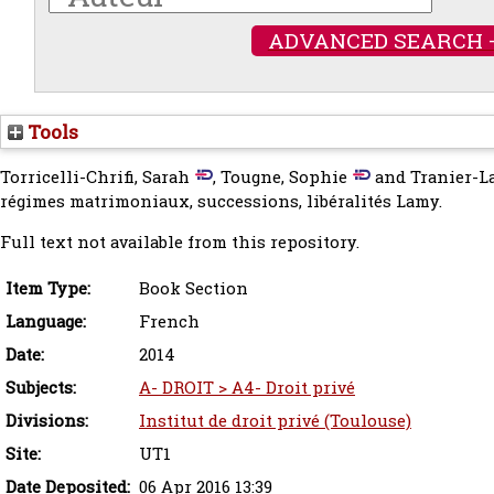
ADVANCED SEARCH 
Tools
Torricelli-Chrifi, Sarah
,
Tougne, Sophie
and
Tranier-L
régimes matrimoniaux, successions, libéralités Lamy.
Full text not available from this repository.
Item Type:
Book Section
Language:
French
Date:
2014
Subjects:
A- DROIT > A4- Droit privé
Divisions:
Institut de droit privé (Toulouse)
Site:
UT1
Date Deposited:
06 Apr 2016 13:39