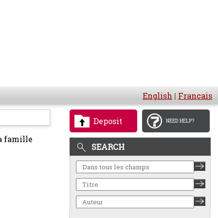
English
|
Français
Deposit
NEED HELP?
a famille
SEARCH