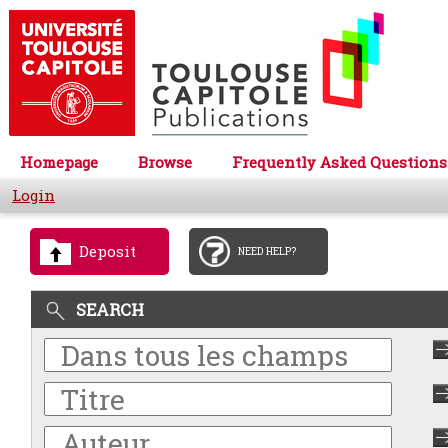
Homepage
Browse
Frequently Asked Questions
Login
Deposit
NEED HELP?
SEARCH