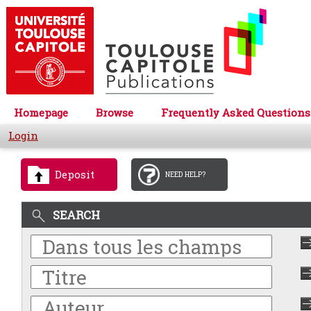
Homepage
Browse
Frequently Asked Questions
Login
Deposit
NEED HELP?
SEARCH