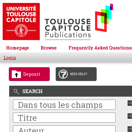
Homepage
Browse
Frequently Asked Questions
Login
Deposit
NEED HELP?
SEARCH