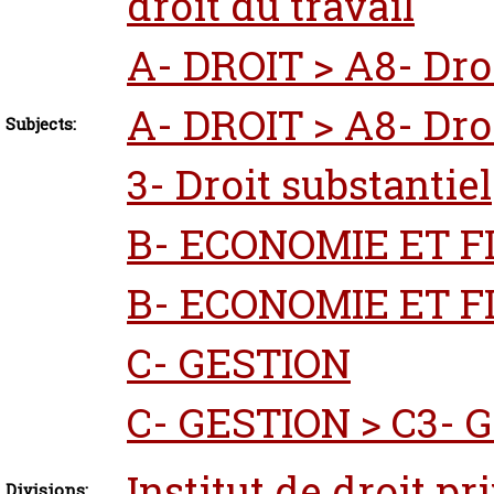
droit du travail
A- DROIT > A8- Dro
A- DROIT > A8- Dro
Subjects:
3- Droit substantiel
B- ECONOMIE ET 
B- ECONOMIE ET FI
C- GESTION
C- GESTION > C3- 
Institut de droit pr
Divisions: