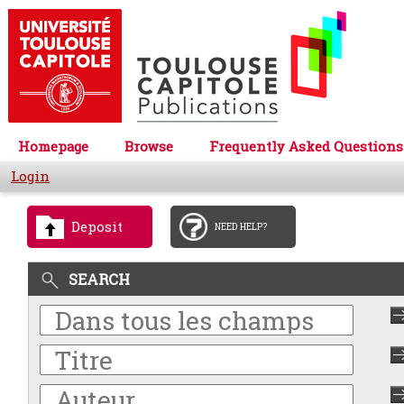
Homepage
Browse
Frequently Asked Questions
Login
Deposit
NEED HELP?
SEARCH