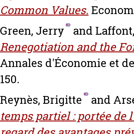
Common Values.
Economet
Green, Jerry
and
Laffont
Renegotiation and the For
Annales d'Économie et de S
150.
Reynès, Brigitte
and
Ars
temps partiel : portée de 
regard des avantages prévu