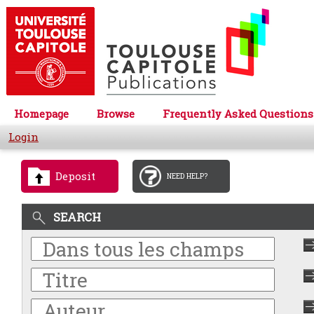
Homepage
Browse
Frequently Asked Questions
Login
Deposit
NEED HELP?
SEARCH