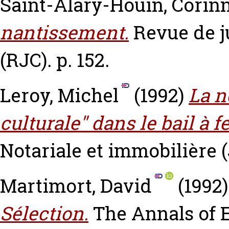
Saint-Alary-Houin, Corin
nantissement.
Revue de 
(RJC). p. 152.
Leroy, Michel
(1992)
La n
culturale" dans le bail à f
Notariale et immobilière (
Martimort, David
(1992
Sélection.
The Annals of E