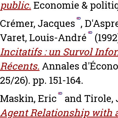
public.
Economie & politiq
Crémer, Jacques
,
D'Aspr
Varet, Louis-André
(1992
Incitatifs : un Survol Inf
Récents.
Annales d'Économ
25/26). pp. 151-164.
Maskin, Eric
and
Tirole,
Agent Relationship with a