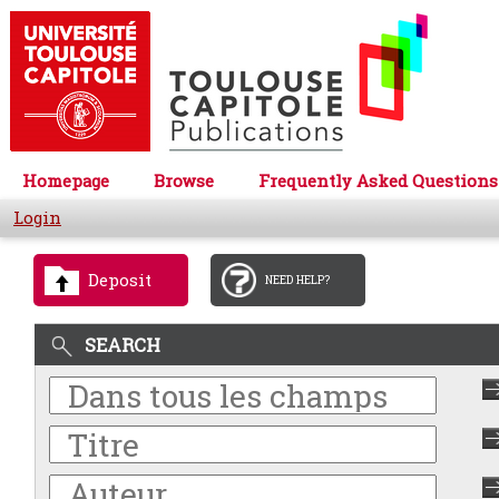
Homepage
Browse
Frequently Asked Questions
Login
Deposit
NEED HELP?
SEARCH