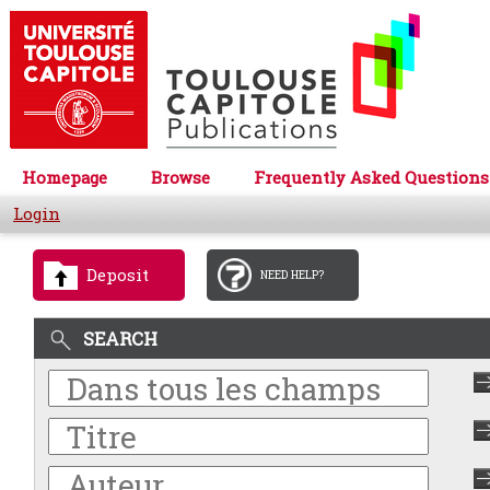
Homepage
Browse
Frequently Asked Questions
Login
Deposit
NEED HELP?
SEARCH