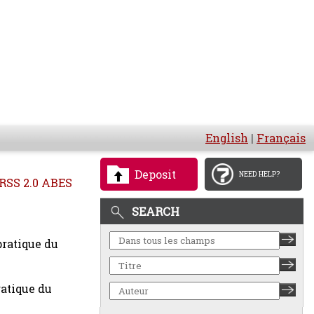
English
|
Français
Deposit
NEED HELP?
RSS 2.0 ABES
SEARCH
pratique du
ratique du