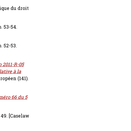
tique du droit
. 53-54.
. 52-53.
 2011-R-05
ative à la
ropéen (141).
uméro 66 du 5
 49.
[Caselaw