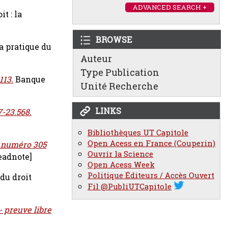
ADVANCED SEARCH +
t : la
BROWSE
la pratique du
Auteur
Type Publication
113.
Banque
Unité Recherche
LINKS
-23.568.
Bibliothèques UT Capitole
Open Acess en France (Couperin)
l numéro 305
Ouvrir la Science
eadnote]
Open Acess Week
Politique Éditeurs / Accès Ouvert
 du droit
Fil @PubliUTCapitole
- preuve libre