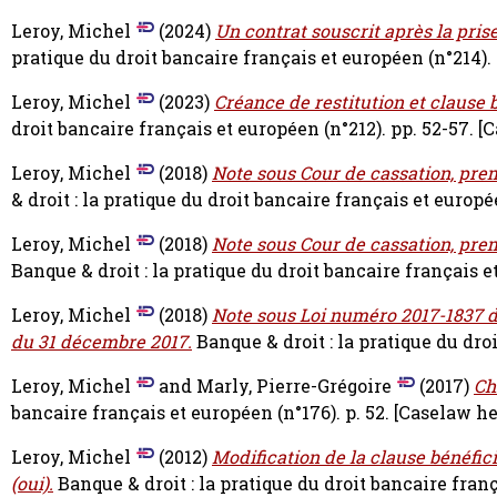
Leroy, Michel
(2024)
Un contrat souscrit après la pris
pratique du droit bancaire français et européen (n°214).
Leroy, Michel
(2023)
Créance de restitution et clause 
droit bancaire français et européen (n°212). pp. 52-57.
[C
Leroy, Michel
(2018)
Note sous Cour de cassation, prem
& droit : la pratique du droit bancaire français et europée
Leroy, Michel
(2018)
Note sous Cour de cassation, pre
Banque & droit : la pratique du droit bancaire français e
Leroy, Michel
(2018)
Note sous Loi numéro 2017-1837 d
du 31 décembre 2017.
Banque & droit : la pratique du dro
Leroy, Michel
and
Marly, Pierre-Grégoire
(2017)
Ch
bancaire français et européen (n°176). p. 52.
[Caselaw h
Leroy, Michel
(2012)
Modification de la clause bénéficia
(oui).
Banque & droit : la pratique du droit bancaire franç