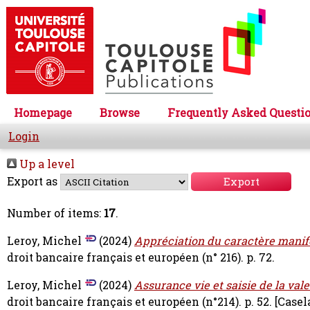
Homepage
Browse
Frequently Asked Questi
Login
Up a level
Export as
Number of items:
17
.
Leroy, Michel
(2024)
Appréciation du caractère manif
droit bancaire français et européen (n° 216). p. 72.
Leroy, Michel
(2024)
Assurance vie et saisie de la val
droit bancaire français et européen (n°214). p. 52.
[Casel