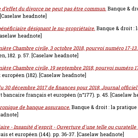
e d’effet du divorce ne peut pas être commun.
Banque & droi
[Caselaw headnote]
bénéficiaire désignant le nu-propriétaire.
Banque & droit : 
aselaw headnote]
ière Chambre civile, 3 octobre 2018, pourvoi numéro 17-13.
n, 182. p. 57.
[Caselaw headnote]
mière Chambre civile, 19 septembre 2018, pourvoi numéro 17
t européen (182).
[Caselaw headnote]
u 30 décembre 2017 de finances pour 2018, Journal officie
it bancaire français et européen (n°177). p. 45.
[Caselaw h
ronique de banque assurance.
Banque & droit : la pratique
eadnote]
ire - Insanité d'esprit - Ouverture d'une telle ou curatelle 
ais et européen (144). pp. 36-37.
[Caselaw headnote]