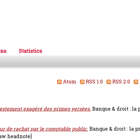
ons
Statistics
Atom
RSS 1.0
RSS 2.0
estement exagéré des primes versées.
Banque & droit : la 
eur de rachat par le comptable public.
Banque & droit : la p
aw headnote]