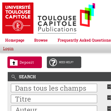
Homepage
Browse
Frequently Asked Questions
Login
Deposit
NEED HELP?
SEARCH