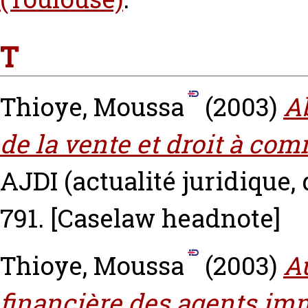
T
Thioye, Moussa
(2003)
Ab
de la vente et droit à co
AJDI (actualité juridique, 
791.
[Caselaw headnote]
Thioye, Moussa
(2003)
A
financière des agents imm