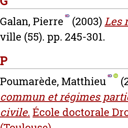
G
Galan, Pierre
(2003)
Les 
ville (55). pp. 245-301.
P
Poumarède, Matthieu
(
commun et régimes partic
civile.
École doctorale Dro
(Toulouse)
.