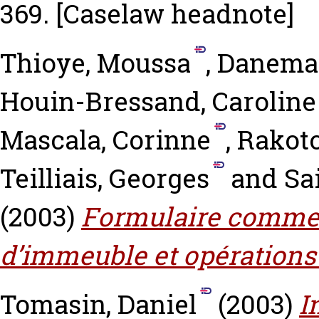
369.
[Caselaw headnote]
Thioye, Moussa
,
Daneman
Houin-Bressand, Caroline
Mascala, Corinne
,
Rakot
Teilliais, Georges
and
Sa
(2003)
Formulaire comment
d’immeuble et opération
Tomasin, Daniel
(2003)
I