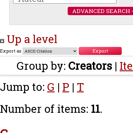
ADVANCED SEARCH 
Up a level
Export as
Group by:
Creators
|
It
Jump to:
G
|
P
|
T
Number of items:
11
.