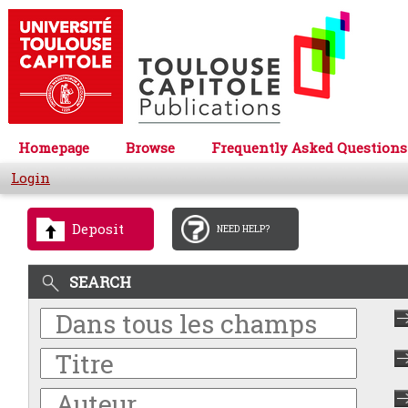
Homepage
Browse
Frequently Asked Questions
Login
Deposit
NEED HELP?
SEARCH