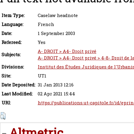
Item Type:
Caselaw headnote
Language:
French
Date:
1 September 2003
Refereed:
Yes
A- DROIT > A4- Droit privé
Subjects:
A- DROIT > A4- Droit privé > 4-8- Droit de 
Divisions:
Institut des Études Juridiques de l'Urbani
Site:
UT1
Date Deposited:
31 Jan 2013 12:16
Last Modified:
02 Apr 2021 15:44
URI:
https://publications.ut-capitole.fr/id/eprin
Altmetric