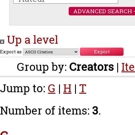
ADVANCED SEARCH 
Up a level
Export as
Group by:
Creators
|
It
Jump to:
G
|
H
|
T
Number of items:
3
.