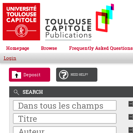
Homepage
Browse
Frequently Asked Questions
Login
Deposit
NEED HELP?
SEARCH