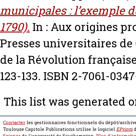
municipales : l’exemple d
1790).
In : Aux origines pr
Presses universitaires de
de la Révolution français
123-133. ISBN 2-7061-0347
This list was generated 
Contacter
les gestionnaires fonctionnels du dépôt/archive
Toulouse Capitole Publications utilise le logiciel
EPrints
d
Science
de l'université de Southampton.
Plus d'informatio