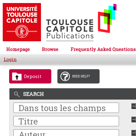
Homepage
Browse
Frequently Asked Questions
Login
Deposit
NEED HELP?
SEARCH