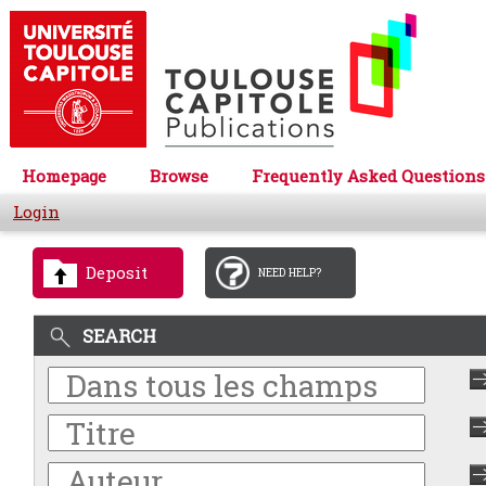
Homepage
Browse
Frequently Asked Questions
Login
Deposit
NEED HELP?
SEARCH