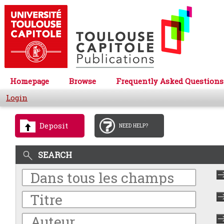
Homepage
Browse
Frequently Asked Questions
Login
Deposit
NEED HELP?
SEARCH