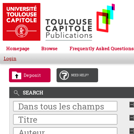
Homepage
Browse
Frequently Asked Questions
Login
Deposit
NEED HELP?
SEARCH