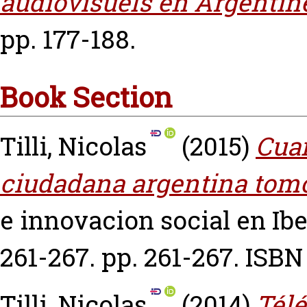
audiovisuels en Argentin
pp. 177-188.
Book Section
Tilli, Nicolas
(2015)
Cuan
ciudadana argentina tomo
e innovacion social en Ib
261-267. pp. 261-267. ISB
Tilli, Nicolas
(2014)
Télé