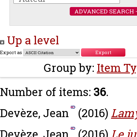
ADVANCED SEARCH 
Up a level
Export as
Group by:
Item T
Number of items:
36
.
Devèze, Jean
(2016)
Lamy
Devèze, Jean
(2016)
Le ju