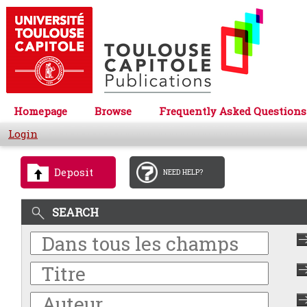
Homepage
Browse
Frequently Asked Questions
Login
Deposit
NEED HELP?
SEARCH