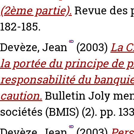
(2ème partie).
Revue des p
182-185.
Devèze, Jean
(2003)
La C
la portée du principe de p
responsabilité du banquier
caution.
Bulletin Joly me
sociétés (BMIS) (2). pp. 13
Devèze, Jean
(2003)
Pers