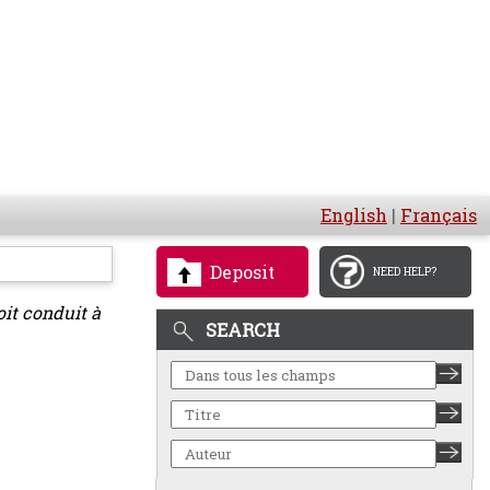
English
|
Français
Deposit
NEED HELP?
oit conduit à
SEARCH