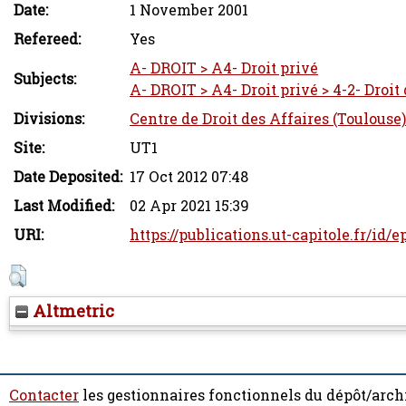
Date:
1 November 2001
Refereed:
Yes
A- DROIT > A4- Droit privé
Subjects:
A- DROIT > A4- Droit privé > 4-2- Droit
Divisions:
Centre de Droit des Affaires (Toulouse)
Site:
UT1
Date Deposited:
17 Oct 2012 07:48
Last Modified:
02 Apr 2021 15:39
URI:
https://publications.ut-capitole.fr/id/
Altmetric
Contacter
les gestionnaires fonctionnels du dépôt/arch