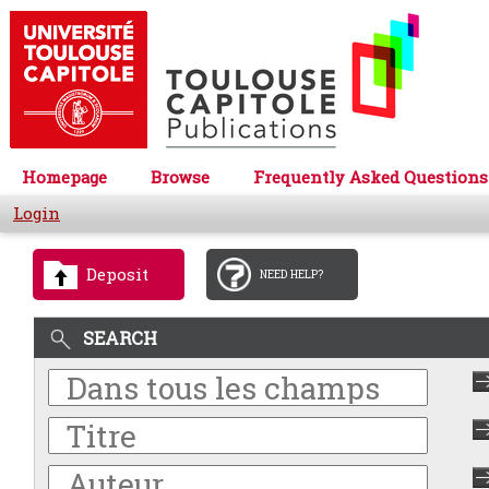
Homepage
Browse
Frequently Asked Questions
Login
Deposit
NEED HELP?
SEARCH