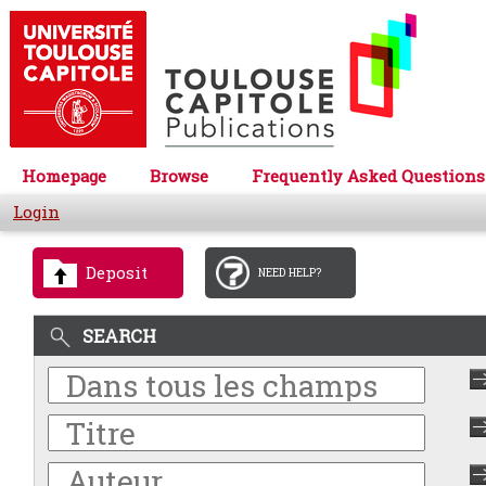
Homepage
Browse
Frequently Asked Questions
Login
Deposit
NEED HELP?
SEARCH