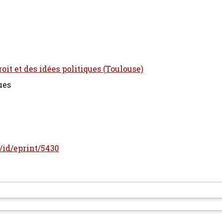
oit et des idées politiques (Toulouse)
ues
r/id/eprint/5430