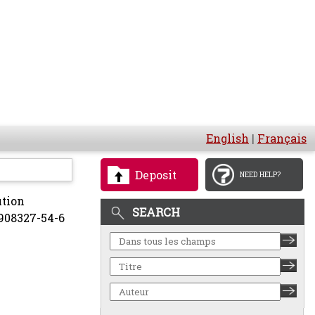
English
|
Français
Deposit
NEED HELP?
ution
SEARCH
-908327-54-6