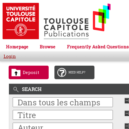
Homepage
Browse
Frequently Asked Questions
Login
Deposit
NEED HELP?
SEARCH