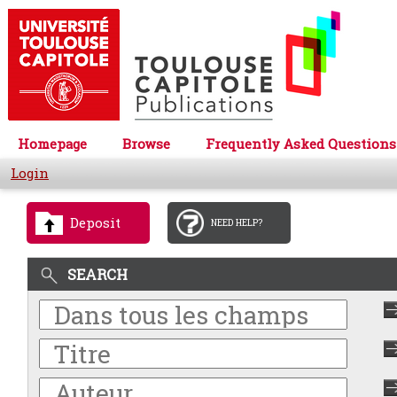
Homepage
Browse
Frequently Asked Questions
Login
Deposit
NEED HELP?
SEARCH