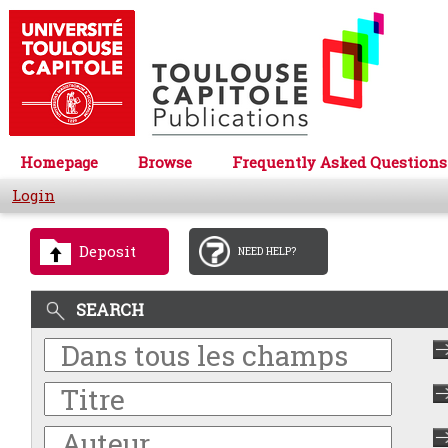
Homepage
Browse
Frequently Asked Questions
Login
Deposit
NEED HELP?
SEARCH