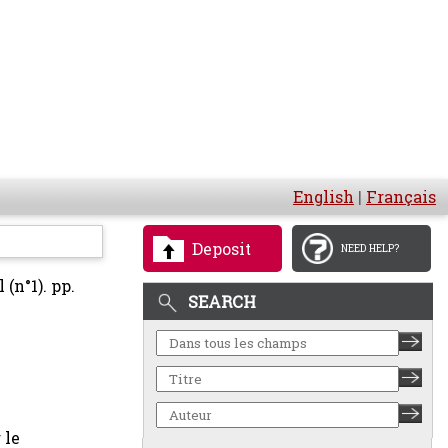
English
|
Français
Deposit
NEED HELP?
 (n°1). pp.
SEARCH
 le