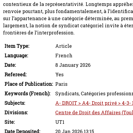
contentieux de la représentativité. Longtemps appréhend
renvoie pourtant, plus fondamentalement, à l’identific
sur l’appartenance à une catégorie déterminée, au premie
largement, la notion de syndicat catégoriel invite à éte
frontières de l’interprofession.
Item Type:
Article
Language:
French
Date:
8 January 2026
Refereed:
Yes
Place of Publication:
Paris
Keywords (French):
Syndicats, Catégories profession
Subjects:
A- DROIT > A4- Droit privé > 4-3- D
Divisions:
Centre de Droit des Affaires (Tou
Site:
UT1
Date Deposited:
20 Jan 2026 13:15