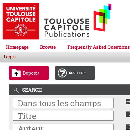
Homepage
Browse
Frequently Asked Questions
Login
Deposit
NEED HELP?
SEARCH