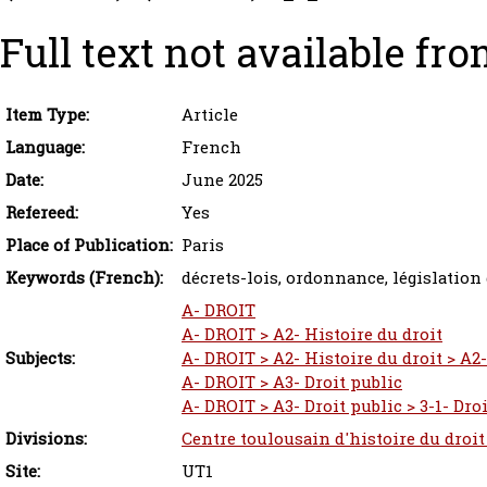
Full text not available fro
Item Type:
Article
Language:
French
Date:
June 2025
Refereed:
Yes
Place of Publication:
Paris
Keywords (French):
décrets-lois, ordonnance, législatio
A- DROIT
A- DROIT > A2- Histoire du droit
Subjects:
A- DROIT > A2- Histoire du droit > A2-
A- DROIT > A3- Droit public
A- DROIT > A3- Droit public > 3-1- Dro
Divisions:
Centre toulousain d'histoire du droit
Site:
UT1