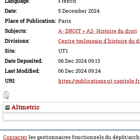
Language:
French
Date:
5 December 2024
Place of Publication:
Paris
Subjects:
A- DROIT > A2- Histoire du droit
Divisions:
Centre toulousain d'histoire du dr
Site:
UT1
Date Deposited:
06 Dec 2024 09:13
Last Modified:
06 Dec 2024 09:24
URI:
https://publications.ut-capitole.f
Altmetric
Contacter
les gestionnaires fonctionnels du dépôt/arch