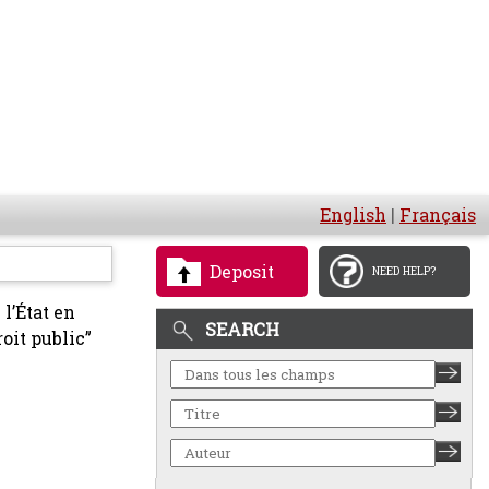
English
|
Français
Deposit
NEED HELP?
 l’État en
SEARCH
oit public”