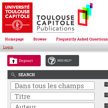
Homepage
Browse
Frequently Asked Questions
Login
Deposit
NEED HELP?
SEARCH