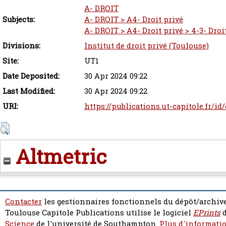
A- DROIT
Subjects:
A- DROIT > A4- Droit privé
A- DROIT > A4- Droit privé > 4-3- Droit
Divisions:
Institut de droit privé (Toulouse)
Site:
UT1
Date Deposited:
30 Apr 2024 09:22
Last Modified:
30 Apr 2024 09:22
URI:
https://publications.ut-capitole.fr/id
Altmetric
Contacter
les gestionnaires fonctionnels du dépôt/archive
Toulouse Capitole Publications utilise le logiciel
EPrints
d
Science
de l'université de Southampton.
Plus d'informatio