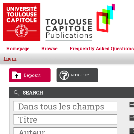
Homepage
Browse
Frequently Asked Questions
Login
Deposit
NEED HELP?
SEARCH