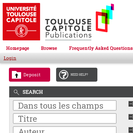
Homepage
Browse
Frequently Asked Questions
Login
Deposit
NEED HELP?
SEARCH