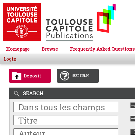
Homepage
Browse
Frequently Asked Questions
Login
Deposit
NEED HELP?
SEARCH