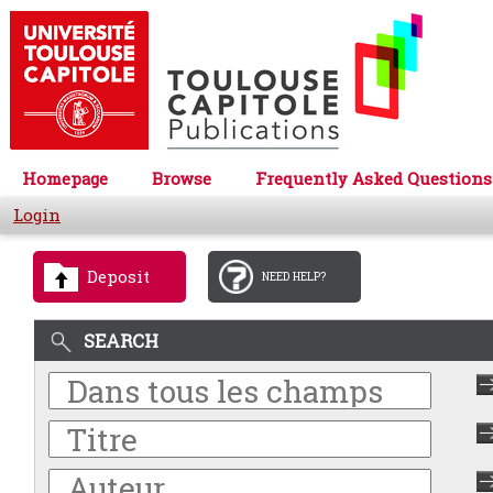
Homepage
Browse
Frequently Asked Questions
Login
Deposit
NEED HELP?
SEARCH