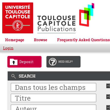
Homepage
Browse
Frequently Asked Questions
Login
Deposit
NEED HELP?
SEARCH