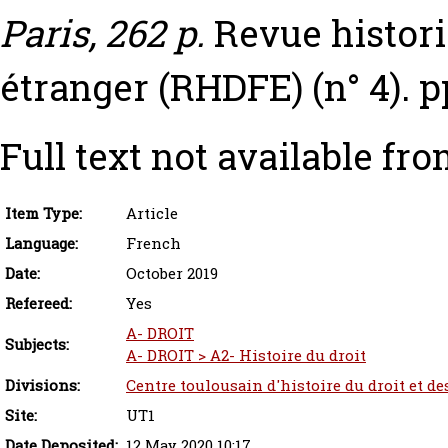
Paris, 262 p.
Revue histori
étranger (RHDFE) (n° 4). p
Full text not available fro
Item Type:
Article
Language:
French
Date:
October 2019
Refereed:
Yes
A- DROIT
Subjects:
A- DROIT > A2- Histoire du droit
Divisions:
Centre toulousain d'histoire du droit et de
Site:
UT1
Date Deposited:
12 May 2020 10:17