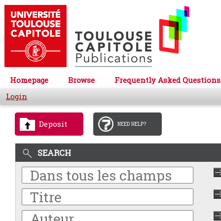
Homepage
Browse
Frequently Asked Questions
Login
Deposit
NEED HELP?
SEARCH