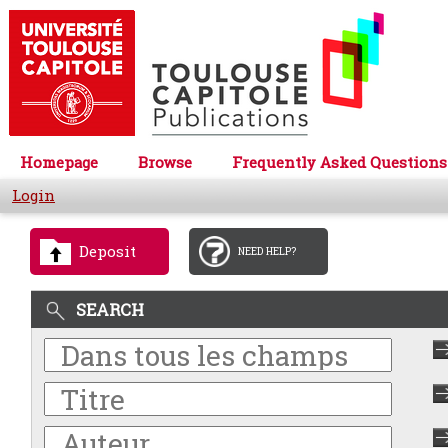
Homepage
Browse
Frequently Asked Questions
Login
Deposit
NEED HELP?
SEARCH