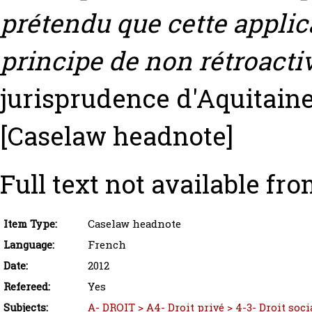
prétendu que cette applica
principe de non rétroactiv
jurisprudence d'Aquitaine 
[Caselaw headnote]
Full text not available fro
Item Type:
Caselaw headnote
Language:
French
Date:
2012
Refereed:
Yes
Subjects:
A- DROIT > A4- Droit privé > 4-3- Droit socia