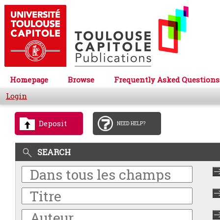
Homepage
Browse
Frequently Asked Questions
Login
Deposit
NEED HELP?
SEARCH